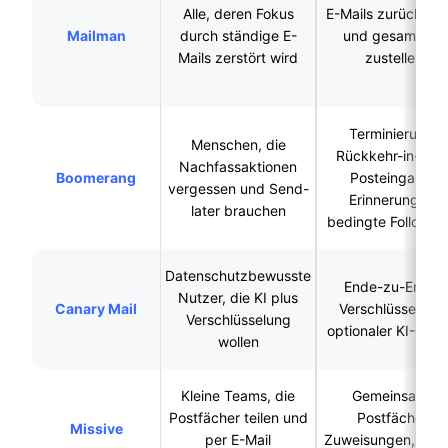
Alle, deren Fokus
E-Mails zurückhalten
Mailman
durch ständige E-
und gesammelt
Mails zerstört wird
zustellen
Terminierung,
Menschen, die
Rückkehr-in-den
Nachfassaktionen
Boomerang
Posteingang-
vergessen und Send-
Erinnerungen,
later brauchen
bedingte Follow-u
Datenschutzbewusste
Ende-zu-Ende-
Nutzer, die KI plus
Canary Mail
Verschlüsselung,
Verschlüsselung
optionaler KI-Copil
wollen
Kleine Teams, die
Gemeinsame
Postfächer teilen und
Postfächer,
Missive
per E-Mail
Zuweisungen, inte