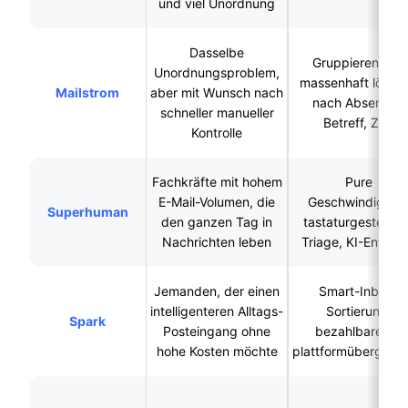
und viel Unordnung
Dasselbe
Gruppieren und
Unordnungsproblem,
massenhaft lösch
Mailstrom
aber mit Wunsch nach
nach Absender,
schneller manueller
Betreff, Zeit
Kontrolle
Fachkräfte mit hohem
Pure
E-Mail-Volumen, die
Geschwindigkeit
Superhuman
den ganzen Tag in
tastaturgesteuert
Nachrichten leben
Triage, KI-Entwür
Jemanden, der einen
Smart-Inbox-
intelligenteren Alltags-
Sortierung,
Spark
Posteingang ohne
bezahlbare KI,
hohe Kosten möchte
plattformübergreif