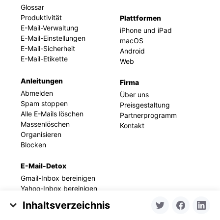
Glossar
Produktivität
Plattformen
E-Mail-Verwaltung
iPhone und iPad
E-Mail-Einstellungen
macOS
E-Mail-Sicherheit
Android
E-Mail-Etikette
Web
Anleitungen
Firma
Abmelden
Über uns
Spam stoppen
Preisgestaltung
Alle E-Mails löschen
Partnerprogramm
Massenlöschen
Kontakt
Organisieren
Blocken
E-Mail-Detox
Gmail-Inbox bereinigen
Yahoo-Inbox bereinigen
Outlook-Inbox
Inhaltsverzeichnis
bereinigen
AOL-Inbox bereinigen