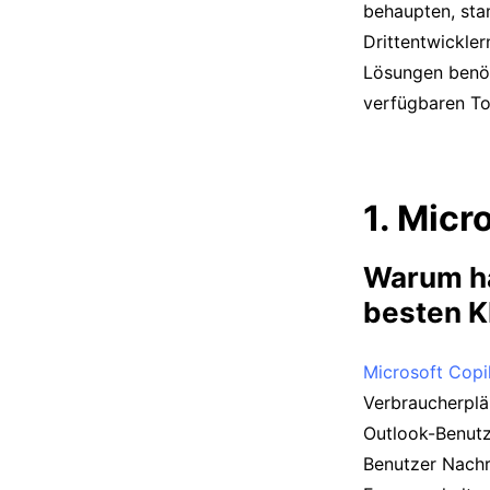
behaupten, sta
Drittentwickler
Lösungen benöti
verfügbaren Too
1. Micr
Warum hab
besten K
Microsoft Copi
Verbraucherplän
Outlook-Benutze
Benutzer Nachr