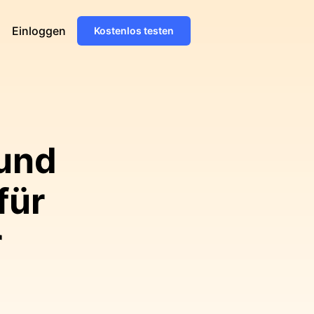
Einloggen
Kostenlos testen
 und
für
r