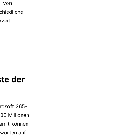
l von
chiedliche
rzeit
ste der
crosoft 365-
400 Millionen
Damit können
tworten auf