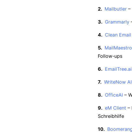
Mailbutler
– 
Grammarly
–
Clean Email
MailMaestro
Follow-ups
EmailTree.a
WriteNow AI
OfficeAI
– Wa
eM Client
– 
Schreibhilfe
Boomeran