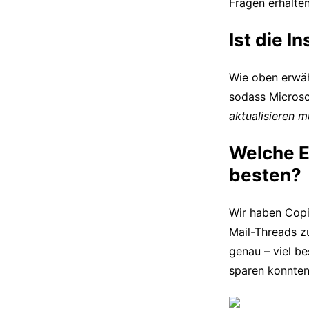
Fragen erhalten
Ist die I
Wie oben erwähn
sodass Micros
aktualisieren 
Welche E
besten?
Wir haben Copi
Mail-Threads z
genau – viel be
sparen konnten,