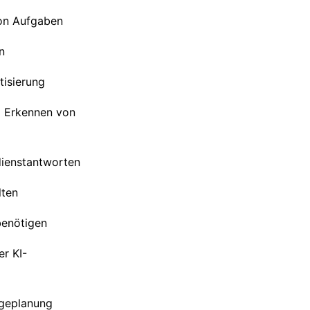
on Aufgaben
n
tisierung
m Erkennen von
dienstantworten
lten
benötigen
er KI-
lgeplanung