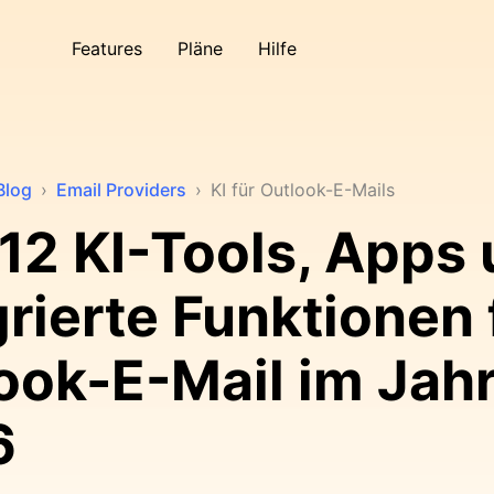
Features
Pläne
Hilfe
Blog
›
Email Providers
›
KI für Outlook-E-Mails
12 KI-Tools, Apps
grierte Funktionen 
ook-E-Mail im Jah
6