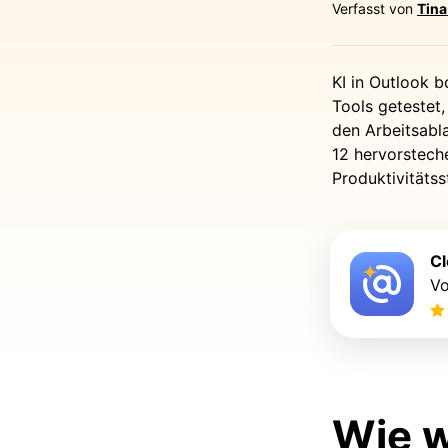
Verfasst von
Tina
KI in Outlook 
Tools getestet,
den Arbeitsabla
12 hervorstech
Produktivitätss
Cl
Vo
Wie w