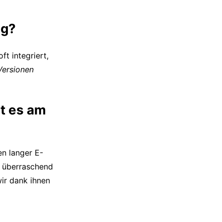
ig?
ft integriert,
Versionen
t es am
n langer E-
s überraschend
wir dank ihnen