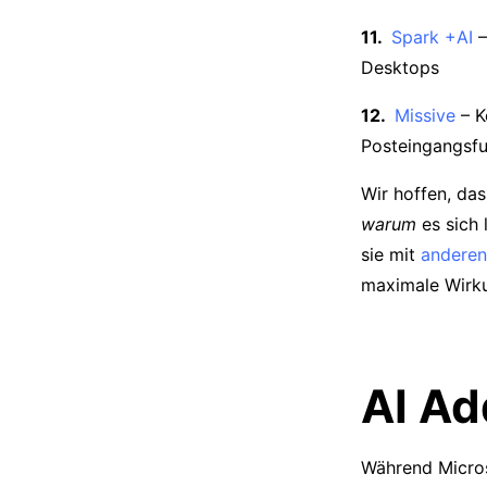
Spark +AI
–
Desktops
Missive
– K
Posteingangsfu
Wir hoffen, dass
warum
es sich 
sie mit
anderen
maximale Wirku
AI Ad
Während Micros