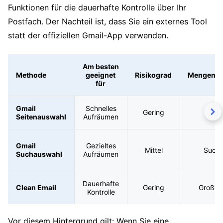
Funktionen für die dauerhafte Kontrolle über Ihr
Postfach. Der Nachteil ist, dass Sie ein externes Tool
statt der offiziellen Gmail-App verwenden.
Am besten
Methode
geeignet
Risikograd
Mengenbe
für
Gmail
Schnelles
Gering
Nur 
Seitenauswahl
Aufräumen
Gmail
Gezieltes
Mittel
Suchb
Suchauswahl
Aufräumen
Dauerhafte
Clean Email
Gering
Große 
Kontrolle
Vor diesem Hintergrund gilt: Wenn Sie eine