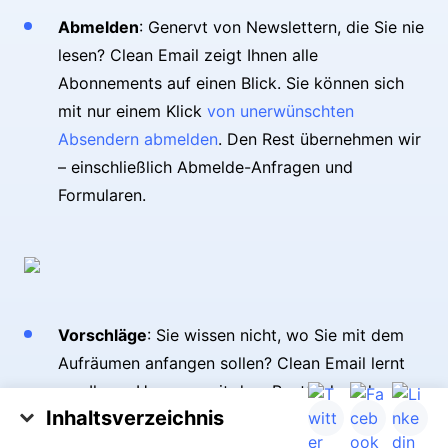
Abmelden
: Genervt von Newslettern, die Sie nie
lesen? Clean Email zeigt Ihnen alle
Abonnements auf einen Blick. Sie können sich
mit nur einem Klick
von unerwünschten
Absendern abmelden
. Den Rest übernehmen wir
– einschließlich Abmelde-Anfragen und
Formularen.
Vorschläge
: Sie wissen nicht, wo Sie mit dem
Aufräumen anfangen sollen? Clean Email lernt
aus Ihrem Umgang mit dem Postfach und
Inhaltsverzeichnis
schlägt intelligente Möglichkeiten vor, es
Alle Yahoo E-Mails auf Einmal Löschen: Alle
organisiert zu halten. Mit wenigen Klicks können