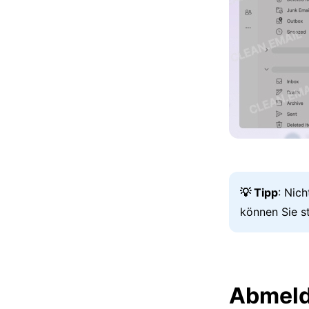
💡 Tipp
: Nic
können Sie s
Abmeld