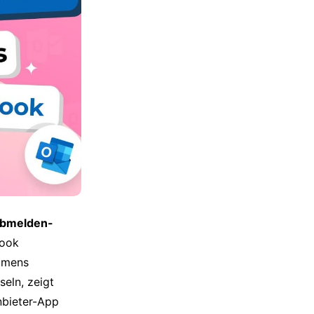
bmelden-
look
amens
eln, zeigt
anbieter-App