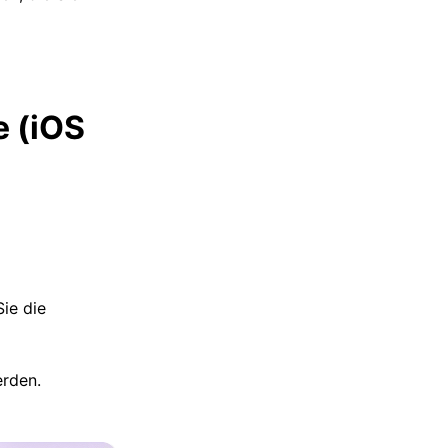
e (iOS
ie die
erden.