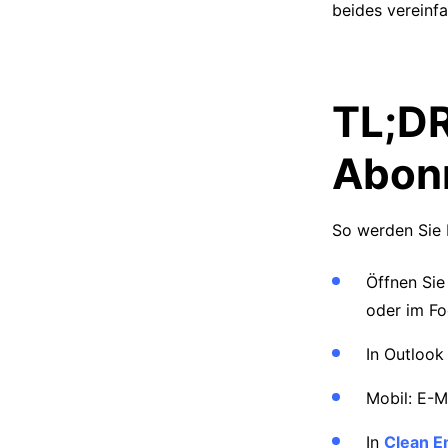
beides vereinf
TL;DR
Abonn
So werden Sie E
Öffnen Sie
oder im Fo
In Outloo
Mobil: E-M
In
Clean E