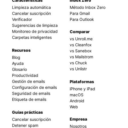
Caracteristicas
Inbox Zero
Limpieza automática
Método Inbox Zero
Cancelar suscripción
Para Gmail
Verificador
Para Outlook
Sugerencias de limpieza
Monitoreo de privacidad
Comparar
Carpetas inteligentes
vs Unroll.me
vs Cleanfox
Recursos
vs Sanebox
vs Mailstrom
Blog
vs Chuck
Ayuda
vs Unlistr
Glosario
Productividad
Gestión de emails
Plataformas
Configuración de emails
iPhone y iPad
Seguridad de emails
macOS
Etiqueta de emails
Android
Web
Guías prácticas
Empresa
Cancelar suscripción
Detener spam
Nosotros