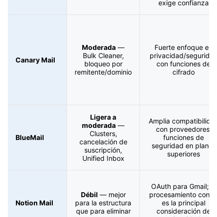
exige confianza
Moderada
—
Fuerte enfoque en
Bulk Cleaner,
privacidad/segurida
Canary Mail
bloqueo por
con funciones de
remitente/dominio
cifrado
Ligera a
Amplia compatibilida
moderada
—
con proveedores;
Clusters,
BlueMail
funciones de
cancelación de
seguridad en planes
suscripción,
superiores
Unified Inbox
OAuth para Gmail; el
Débil
— mejor
procesamiento con I
Notion Mail
para la estructura
es la principal
que para eliminar
consideración de