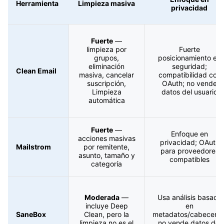
Herramienta
Limpieza masiva
privacidad
Fuerte
—
limpieza por
Fuerte
grupos,
posicionamiento en
eliminación
seguridad;
Clean Email
masiva, cancelar
compatibilidad con
suscripción,
OAuth; no vende
Limpieza
datos del usuario
automática
Fuerte
—
Enfoque en
acciones masivas
privacidad; OAuth
Mailstrom
por remitente,
para proveedores
asunto, tamaño y
compatibles
categoría
Moderada
—
Usa análisis basado
incluye Deep
en
SaneBox
Clean, pero la
metadatos/cabeceras
limpieza no es el
no vende datos del