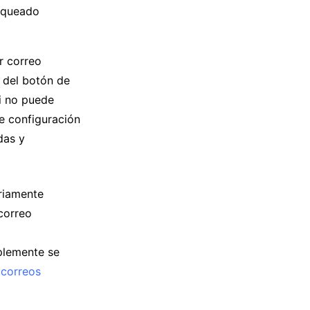
loqueado
r correo
o del botón de
i no puede
de configuración
das y
riamente
 correo
plemente se
e
correos