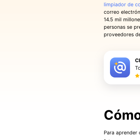
limpiador de c
correo electró
14.5 mil millo
personas se pr
proveedores de
C
To
Cómo 
Para aprender 