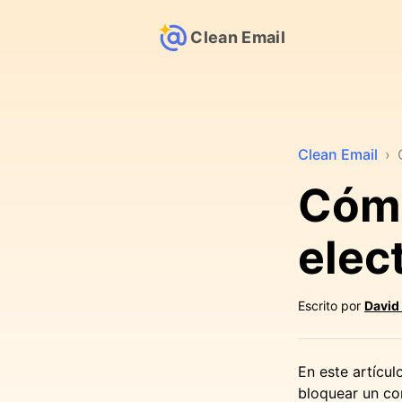
Clean Email
Clean Email
›
Cómo
elec
Escrito por
David
En este artícul
bloquear un co