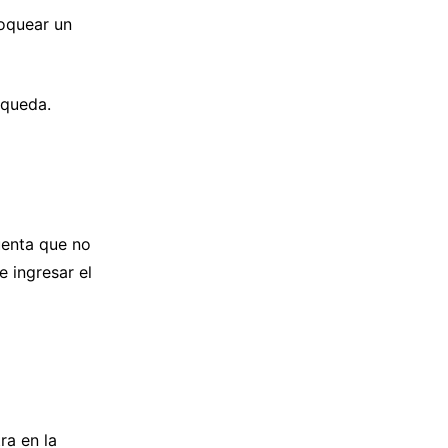
loquear un
squeda.
uenta que no
e ingresar el
ra en la