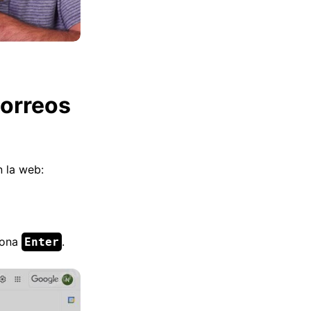
correos
n la web:
iona
.
Enter