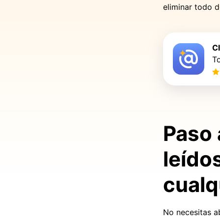
eliminar todo d
C
To
Paso 
leído
cualq
No necesitas ab