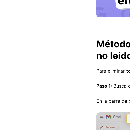
Método 
no leíd
Para eliminar
t
Paso 1
: Busca 
En la barra de 