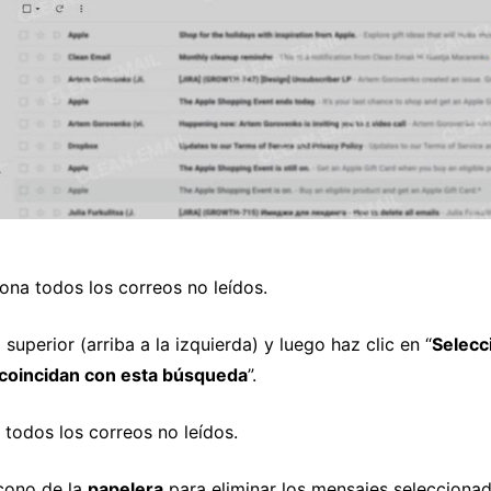
iona todos los correos no leídos.
 superior (arriba a la izquierda) y luego haz clic en “
Selecc
coincidan con esta búsqueda
”.
a todos los correos no leídos.
icono de la
papelera
para eliminar los mensajes seleccionad