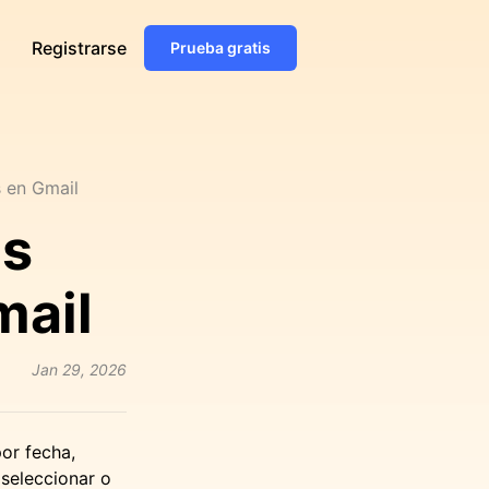
Registrarse
Prueba gratis
s en Gmail
os
mail
Jan 29, 2026
por fecha,
seleccionar o