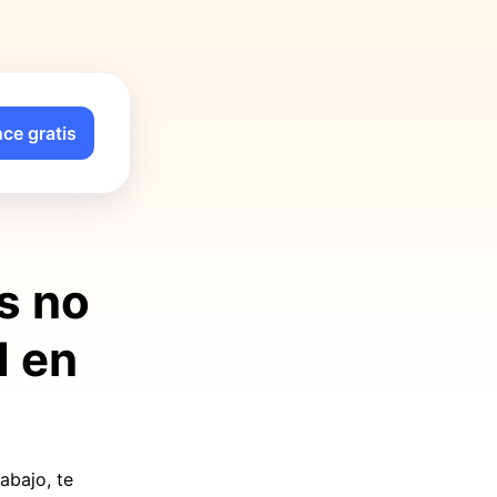
ce gratis
s no
d en
abajo, te