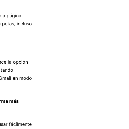
la página.
rpetas, incluso
ece la opción
itando
 Gmail en modo
orma más
usar fácilmente