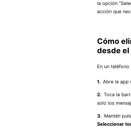
la opción “Sel
acción que nece
Cómo eli
desde el
En un teléfono 
Abre la app 
Toca la bar
solo los mensaj
Mantén puls
Seleccionar to