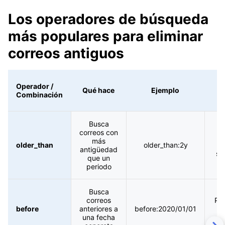
Los operadores de búsqueda
más populares para eliminar
correos antiguos
Operador /
Qué hace
Ejemplo
Combinación
Busca
correos con
t
más
older_than
older_than:2y
c
antigüedad
sa
que un
periodo
Busca
correos
Pue
before
anteriores a
before:2020/01/01
una fecha
ar