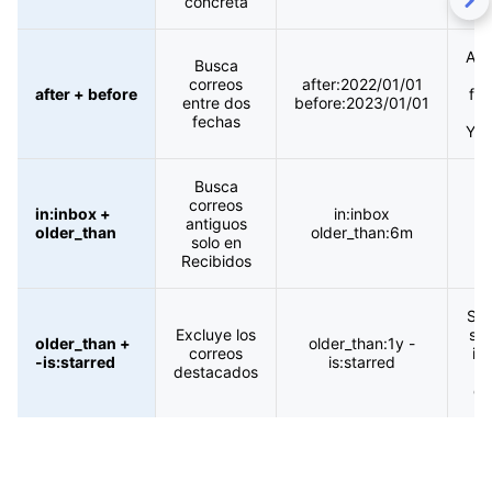
concreta
Ase
Busca
correos
after:2022/01/01
after + before
fec
entre dos
before:2023/01/01
en
fechas
YY
Busca
Lo
correos
in:inbox +
in:inbox
ar
antiguos
older_than
older_than:6m
solo en
ap
Recibidos
Sol
Excluye los
si 
older_than +
older_than:1y -
correos
im
-is:starred
is:starred
destacados
de