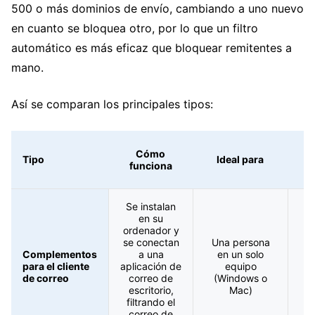
500 o más dominios de envío, cambiando a uno nuevo
en cuanto se bloquea otro, por lo que un filtro
automático es más eficaz que bloquear remitentes a
mano.
Así se comparan los principales tipos:
Cómo
E
Tipo
Ideal para
funciona
Se instalan
en su
ordenador y
se conectan
Una persona
S
Complementos
a una
en un solo
S
para el cliente
aplicación de
equipo
S
de correo
correo de
(Windows o
M
escritorio,
Mac)
filtrando el
correo de