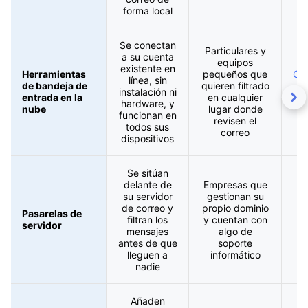
forma local
Se conectan
Particulares y
a su cuenta
equipos
existente en
Herramientas
pequeños que
Cle
línea, sin
de bandeja de
quieren filtrado
instalación ni
entrada en la
en cualquier
A
hardware, y
nube
lugar donde
funcionan en
revisen el
todos sus
correo
dispositivos
Se sitúan
delante de
Empresas que
su servidor
gestionan su
S
de correo y
propio dominio
S
Pasarelas de
filtran los
y cuentan con
servidor
mensajes
algo de
Se
antes de que
soporte
lleguen a
informático
nadie
Añaden