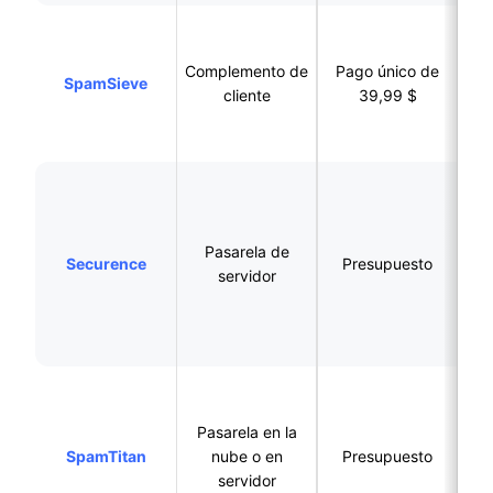
pa
Complemento de
Pago único de
SpamSieve
Ma
cliente
39,99 $
Mai
or
Pasarela de
Securence
Presupuesto
sin 
servidor
ed
corr
Empresas que
Pasarela en la
SpamTitan
nube o en
Presupuesto
servidor
ant