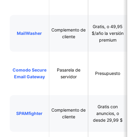
Una persona que
Gratis, o 49,95
Complemento de
qu
MailWasher
$/año la versión
cliente
gra
premium
Empresas que
nec
Comodo Secure
Pasarela de
Presupuesto
de
Email Gateway
servidor
san
Usuari
Gratis con
Complemento de
SPAMfighter
anuncios, o
cliente
in
desde 29,99 $