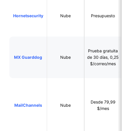
Entornos
M
Hornetsecurity
Nube
Presupuesto
q
Prueba gratuita
MX Guarddog
Nube
de 30 días, 0,25
par
$/correo/mes
quie
d
Proveedores de
e
Desde 79,99
MailChannels
Nube
bus
$/mes
ent
co