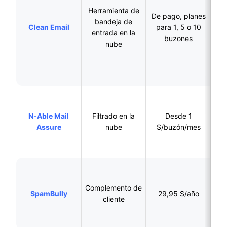
e
Herramienta de
De pago, planes
q
bandeja de
Clean Email
para 1, 5 o 10
entrada en la
buzones
des
nube
p
MSP y empresas
que
N-Able Mail
Filtrado en la
Desde 1
fi
Assure
nube
$/buzón/mes
p
Usuari
W
Complemento de
SpamBully
29,95 $/año
Ou
cliente