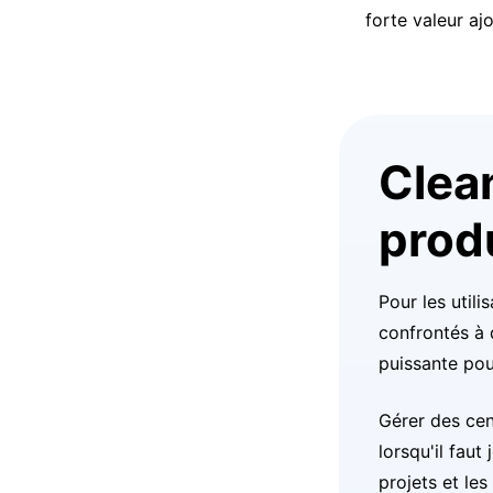
forte valeur aj
Clean
prod
Pour les util
confrontés à 
puissante pou
Gérer des cen
lorsqu'il faut
projets et le