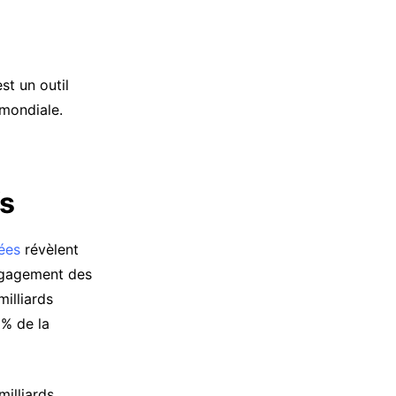
st un outil
 mondiale.
fs
ées
révèlent
engagement des
milliards
 % de la
milliards