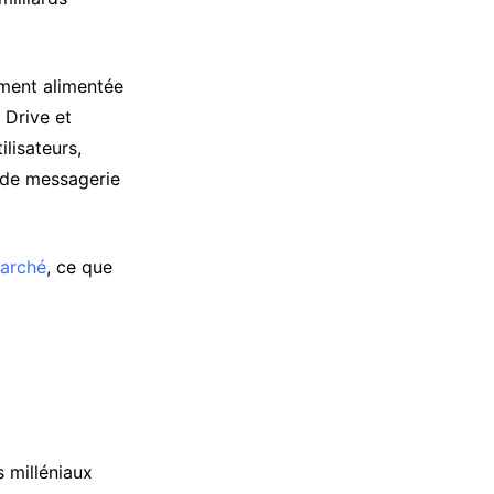
ement alimentée
 Drive et
lisateurs,
t de messagerie
marché
, ce que
s milléniaux