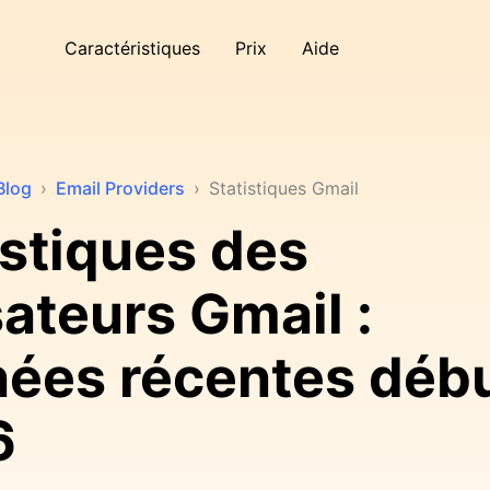
Caractéristiques
Prix
Aide
Blog
›
Email Providers
›
Statistiques Gmail
istiques des
sateurs Gmail :
ées récentes déb
6