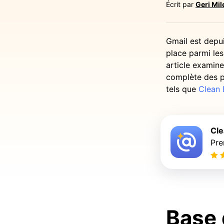
Écrit par
Geri Mil
Gmail est depu
place parmi les
article examine
complète des p
tels que
Clean 
Cle
Pre
Base 