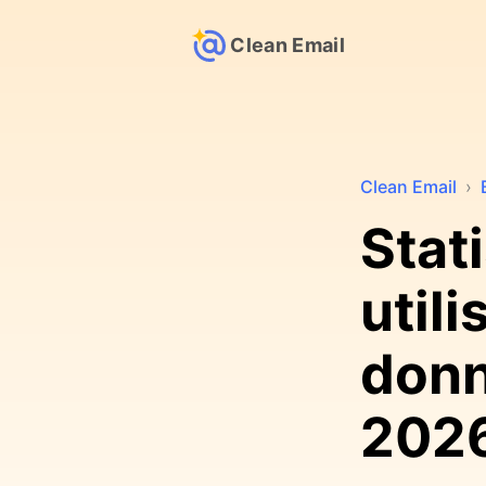
Clean Email
Clean Email
›
Stat
utili
donn
202