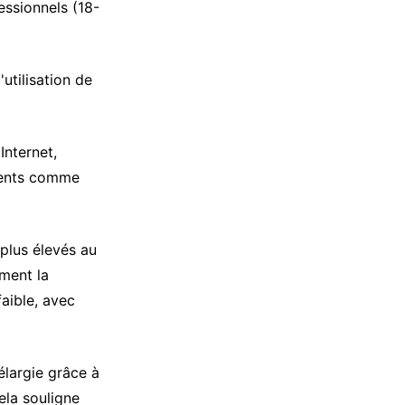
essionnels (18-
utilisation de
nternet,
rgents comme
plus élevés au
ment la
faible, avec
élargie grâce à
ela souligne