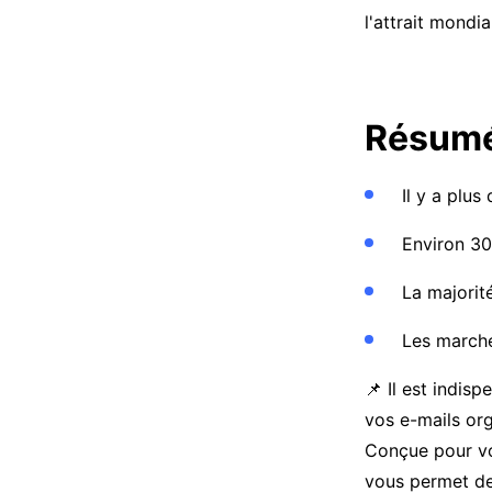
l'attrait mond
Résumé
Il y a plus
Environ 30
La majorit
Les marché
📌 Il est indis
vos e-mails org
Conçue pour vou
vous permet de