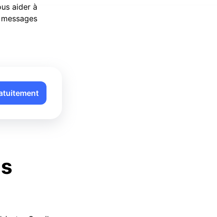
us aider à
es messages
atuitement
ls