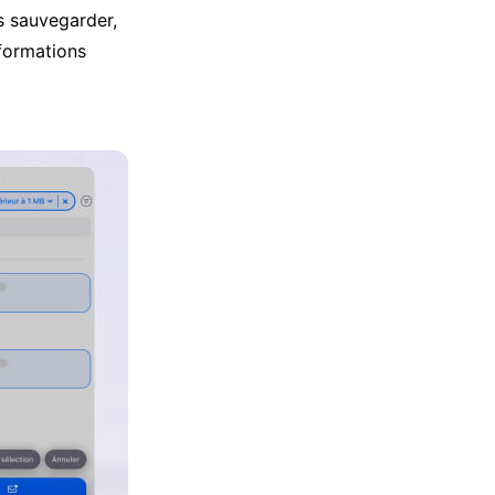
s sauvegarder,
nformations