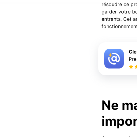
résoudre ce pr
garder votre bo
entrants. Cet a
fonctionnement
Cle
Pre
Ne ma
impor