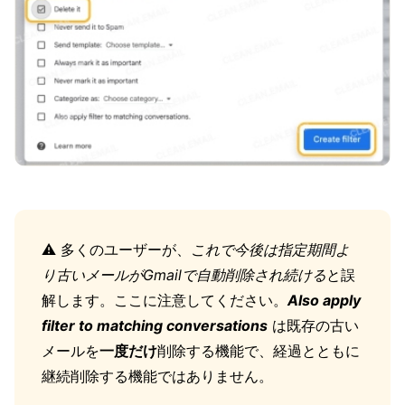
⚠️ 多くのユーザーが、
これで今後は指定期間よ
り古いメールがGmailで自動削除され続ける
と誤
解します。ここに注意してください。
Also apply
filter to matching conversations
は既存の古い
メールを
一度だけ
削除する機能で、経過とともに
継続削除する機能ではありません。