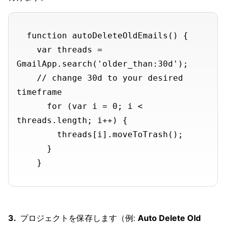
  function autoDeleteOldEmails() {

    var threads = 
GmailApp.search('older_than:30d');

    // change 30d to your desired 
timeframe

      for (var i = 0; i < 
threads.length; i++) {

        threads[i].moveToTrash();

      }

プロジェクトを保存します（例:
Auto Delete Old