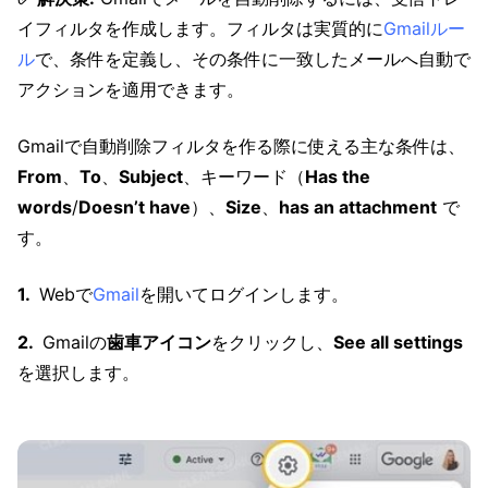
イフィルタを作成します。フィルタは実質的に
Gmailルー
ル
で、条件を定義し、その条件に一致したメールへ自動で
アクションを適用できます。
Gmailで自動削除フィルタを作る際に使える主な条件は、
From
、
To
、
Subject
、キーワード（
Has the
words
/
Doesn’t have
）、
Size
、
has an attachment
で
す。
Webで
Gmail
を開いてログインします。
Gmailの
歯車アイコン
をクリックし、
See all settings
を選択します。