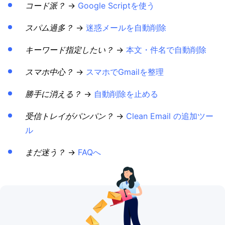
コード派？
→
Google Scriptを使う
スパム過多？
→
迷惑メールを自動削除
キーワード指定したい？
→
本文・件名で自動削除
スマホ中心？
→
スマホでGmailを整理
勝手に消える？
→
自動削除を止める
受信トレイがパンパン？
→
Clean Email の追加ツー
ル
まだ迷う？
→
FAQへ