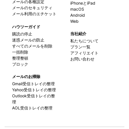
メールの各種設定
iPhoneとiPad
メールのセキュリティ
macOS
メール利用のエチケット
Android
Web
ハウツーガイド
当社紹介
購読の停止
迷惑メールの防止
私たちについて
すべてのメールを削除
プラン一覧
一括削除
アフィリエイト
整理整頓
お問い合わせ
ブロック
メールのお掃除
Gmail受信トレイの整理
Yahoo受信トレイの整理
Outlook受信トレイの整
理
AOL受信トレイの整理