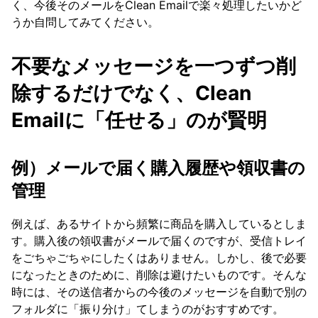
く、今後そのメールをClean Emailで楽々処理したいかど
Clean Email
うか自問してみてください。
Whats-new-in-clean-email-next
不要なメッセージを一つずつ削
Working with the Spam Folder
除するだけでなく、Clean
Tools
Emailに「任せる」のが賢明
How To
例）メールで届く購入履歴や領収書の
管理
Cleaning
例えば、あるサイトから頻繁に商品を購入しているとしま
す。購入後の領収書がメールで届くのですが、受信トレイ
Auto Clean
をごちゃごちゃにしたくはありません。しかし、後で必要
になったときのために、削除は避けたいものです。そんな
Account
時には、その送信者からの今後のメッセージを自動で別の
フォルダに「振り分け」てしまうのがおすすめです。