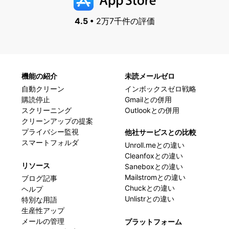
4.5 •
2万7千件の評価
機能の紹介
未読メールゼロ
自動クリーン
インボックスゼロ戦略
購読停止
Gmailとの併用
スクリーニング
Outlookとの併用
クリーンアップの提案
プライバシー監視
他社サービスとの比較
スマートフォルダ
Unroll.meとの違い
Cleanfoxとの違い
リソース
Saneboxとの違い
Mailstromとの違い
ブログ記事
Chuckとの違い
ヘルプ
Unlistrとの違い
特別な用語
生産性アップ
メールの管理
プラットフォーム