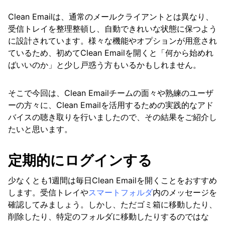
Clean Emailは、通常のメールクライアントとは異なり、
Available-smart-folders
受信トレイを整理整頓し、自動できれいな状態に保つよう
Clean Emailを効率的に使いこなすのにおすすめ
に設計されています。様々な機能やオプションが用意され
のベストプラクティス
ているため、初めてClean Emailを開くと「何から始めれ
ばいいのか」と少し戸惑う方もいるかもしれません。
Differences-between-clean-email-views-and-
standard-inboxes
そこで今回は、Clean Emailチームの面々や熟練のユーザ
How-clean-email-processes-incoming-mail
ーの方々に、Clean Emailを活用するための実践的なアド
バイスの聴き取りを行いましたので、その結果をご紹介し
Previewing-messages
たいと思います。
Searching-and-filtering
定期的にログインする
Sending, Forwarding, and Replying to
Messages
少なくとも1週間は毎日Clean Emailを開くことをおすすめ
します。受信トレイや
スマートフォルダ
内のメッセージを
Using-clean-email-mobile-app
確認してみましょう。しかし、ただゴミ箱に移動したり、
削除したり、特定のフォルダに移動したりするのではな
View Custom Folders from Your Email App in