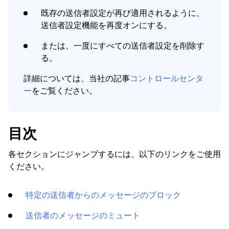
How To
既存の送信者設定が再び適用されるように、
送信者設定機能を再度オンにする。
Cleaning
または、一度にすべての送信者設定を削除す
る。
Auto Clean
詳細については、当社の記事
コントロールセンタ
ー
をご覧ください。
Account
Frequently Asked Questions
目次
各セクションにジャンプするには、以下のリンクをご使用
Questions
ください。
特定の送信者からのメッセージのブロック
送信者のメッセージのミュート