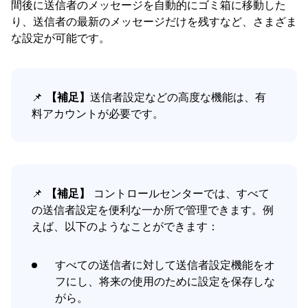
間後に送信者のメッセージを自動的にゴミ箱に移動した
Control Center
り、送信者の最新のメッセージだけを残すなど、さまざま
な設定が可能です。
Favorites
History
Pinned-messages
📌
【補足】
送信者設定などの高度な機能は、有
料アカウントが必要です。
Privacy Monitor
Read-later
スクリーニング
📌
【補足】
コントロールセンターでは、すべて
送信者設定
の送信者設定を便利な一か所で管理できます。例
えば、以下のようなことができます：
Senders
購読停止
すべての送信者に対して送信者設定機能をオ
フにし、将来の使用のために設定を保存しな
がら。