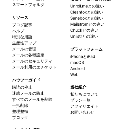
スマートフォルダ
Unroll.meとの違い
Cleanfoxとの違い
リソース
Saneboxとの違い
Mailstromとの違い
ブログ記事
Chuckとの違い
ヘルプ
Unlistrとの違い
特別な用語
生産性アップ
メールの管理
プラットフォーム
メールの各種設定
iPhoneとiPad
メールのセキュリティ
macOS
メール利用のエチケット
Android
Web
ハウツーガイド
当社紹介
購読の停止
迷惑メールの防止
私たちについて
すべてのメールを削除
プラン一覧
一括削除
アフィリエイト
整理整頓
お問い合わせ
ブロック