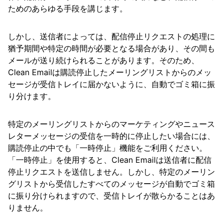
How To
ためのあらゆる手段を講じます。
Cleaning
しかし、送信者によっては、配信停止リクエストの処理に
猶予期間や特定の時間が必要となる場合があり、その間も
メールが送り続けられることがあります。そのため、
Auto Clean
Clean Emailは購読停止したメーリングリストからのメッ
セージが受信トレイに届かないように、自動でゴミ箱に振
Account
り分けます。
特定のメーリングリストからのマーケティングやニュース
Frequently Asked Questions
レターメッセージの受信を一時的に停止したい場合には、
購読停止の中でも「一時停止」機能をご利用ください。
Questions
「一時停止」を使用すると、Clean Emailは送信者に配信
停止リクエストを送信しません。しかし、特定のメーリン
グリストから受信したすべてのメッセージが自動でゴミ箱
に振り分けられますので、受信トレイが散らかることはあ
りません。