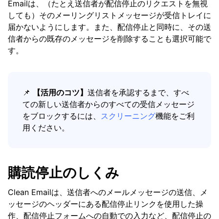
Emailは、（たとえ送信者が配信停止のリクエストを無視
Control Center
しても）そのメーリングリストメッセージが受信トレイに
届かないようにします。また、配信停止と同時に、その送
Favorites
信者からの既存のメッセージを削除することも選択可能で
History
す。
Pinned-messages
Privacy Monitor
📌
【活用のコツ】
送信者を承認するまで、すべ
ての新しい送信者からのすべての受信メッセージ
Read-later
をブロックするには、
スクリーニング
機能をご利
スクリーニング
用ください。
送信者設定
Senders
購読停止のしくみ
購読停止
Clean Emailは、送信者へのメールメッセージの送信、メ
ッセージのヘッダーにある配信停止リンクを使用した操
作、配信停止フォームへの自動での入力など、配信停止の