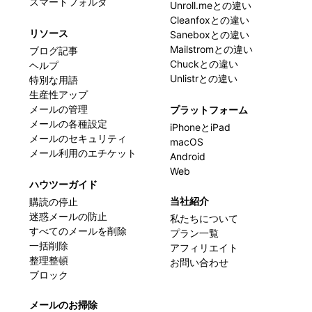
スマートフォルダ
Unroll.meとの違い
Cleanfoxとの違い
リソース
Saneboxとの違い
Mailstromとの違い
ブログ記事
Chuckとの違い
ヘルプ
Unlistrとの違い
特別な用語
生産性アップ
メールの管理
プラットフォーム
メールの各種設定
iPhoneとiPad
メールのセキュリティ
macOS
メール利用のエチケット
Android
Web
ハウツーガイド
当社紹介
購読の停止
迷惑メールの防止
私たちについて
すべてのメールを削除
プラン一覧
一括削除
アフィリエイト
整理整頓
お問い合わせ
ブロック
メールのお掃除