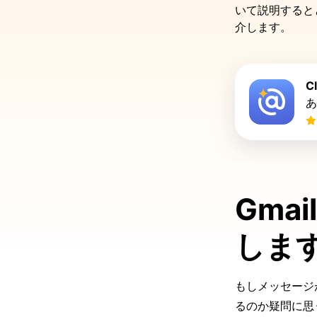
いて説明すると
介します。
C
あ
Gma
しま
もしメッセージ
るのか疑問に思