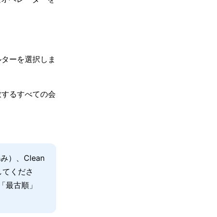
ルターを選択しま
致するすべての会
）、Clean
してくださ
「最古順」