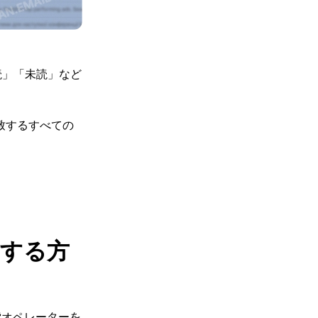
読」「未読」など
致するすべての
除する方
検索オペレーターを