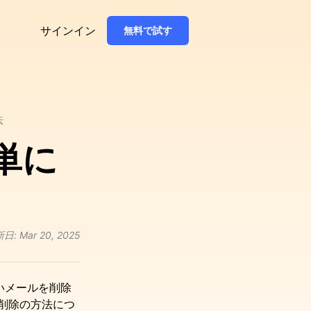
サインイン
無料で試す
法
単に
新日:
Mar 20, 2025
いメールを削除
削除の方法につ