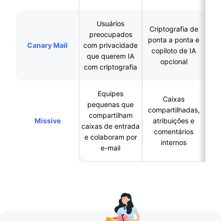
Usuários
Criptografia de
Ecossistema
preocupados
ponta a ponta e
m
Canary Mail
com privacidade
copiloto de IA
que querem IA
opcional
com criptografia
Equipes
Caixas
pequenas que
compartilhadas,
compartilham
Exagerado para
Missive
atribuições e
caixas de entrada
u
comentários
e colaboram por
internos
e-mail