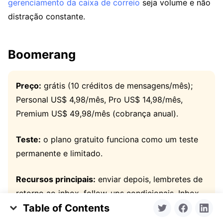
gerenciamento da caixa de correio
seja volume e não
distração constante.
Boomerang
Preço:
grátis (10 créditos de mensagens/mês);
Personal US$ 4,98/mês, Pro US$ 14,98/mês,
Premium US$ 49,98/mês (cobrança anual).
Teste:
o plano gratuito funciona como um teste
permanente e limitado.
Recursos principais:
enviar depois, lembretes de
retorno ao inbox, follow-ups condicionais, Inbox
Table of Contents
Pause (Pro), escrita com IA Respondable (Pro);
Comparação rápida
Gmail e Outlook.