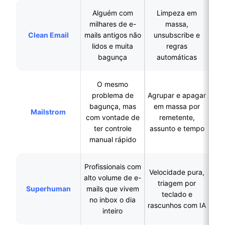
Alguém com
Limpeza em
milhares de e-
massa,
Clean Email
mails antigos não
unsubscribe e
apr
lidos e muita
regras
us
bagunça
automáticas
O mesmo
problema de
Agrupar e apagar
Não substitui seu
bagunça, mas
em massa por
Mailstrom
cli
com vontade de
remetente,
d
ter controle
assunto e tempo
manual rápido
Profissionais com
Velocidade pura,
alto volume de e-
Não limpa uma
triagem por
Superhuman
mails que vivem
cai
teclado e
no inbox o dia
pr
rascunhos com IA
inteiro