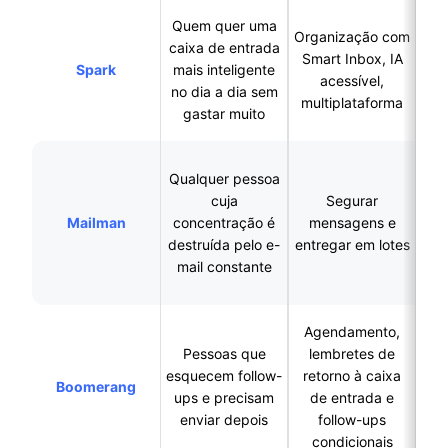
Quem quer uma
Organização com
A sincronização
caixa de entrada
Smart Inbox, IA
pod
Spark
mais inteligente
acessível,
é 
no dia a dia sem
multiplataforma
gastar muito
Qualquer pessoa
Gma
cuja
Segurar
n
Mailman
concentração é
mensagens e
to
destruída pelo e-
entregar em lotes
cl
mail constante
Agendamento,
Pessoas que
lembretes de
Siste
esquecem follow-
retorno à caixa
cré
Boomerang
ups e precisam
de entrada e
gr
enviar depois
follow-ups
condicionais