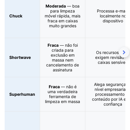
Moderada
— boa
para limpeza
Processa e-mails
Chuck
móvel rápida, mais
localmente no
fraca em caixas
dispositivo
muito grandes
Fraca
— não foi
criada para
Os recursos de IA
exclusão em
Shortwave
exigem revisão e
massa nem
caixas sensíveis
cancelamento de
assinatura
Alega segurança d
Fraca
— não é
nível empresarial; 
uma verdadeira
Superhuman
processamento d
ferramenta de
conteúdo por IA exi
limpeza em massa
confiança