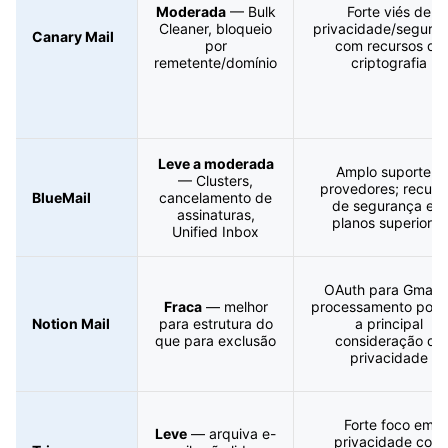
Moderada
— Bulk
Forte viés de
Cleaner, bloqueio
privacidade/segura
Canary Mail
por
com recursos de
remetente/domínio
criptografia
Leve a moderada
Amplo suporte a
— Clusters,
provedores; recurs
BlueMail
cancelamento de
de segurança em
assinaturas,
planos superiores
Unified Inbox
OAuth para Gmail; 
Fraca
— melhor
processamento por I
Notion Mail
para estrutura do
a principal
que para exclusão
consideração de
privacidade
Forte foco em
Leve
— arquiva e-
privacidade com