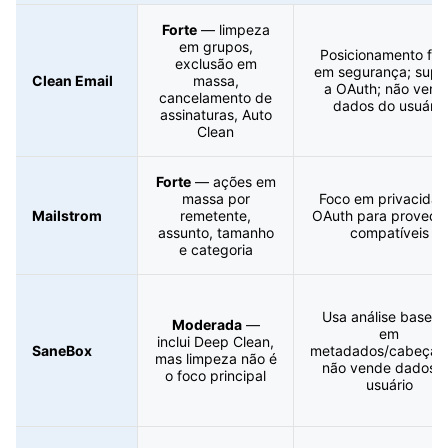
Forte
— limpeza
em grupos,
Posicionamento for
exclusão em
em segurança; supo
Clean Email
massa,
a OAuth; não vend
cancelamento de
dados do usuário
assinaturas, Auto
Clean
Forte
— ações em
massa por
Foco em privacidad
Mailstrom
remetente,
OAuth para provedo
assunto, tamanho
compatíveis
e categoria
Usa análise basea
Moderada
—
em
inclui Deep Clean,
SaneBox
metadados/cabeçalh
mas limpeza não é
não vende dados 
o foco principal
usuário