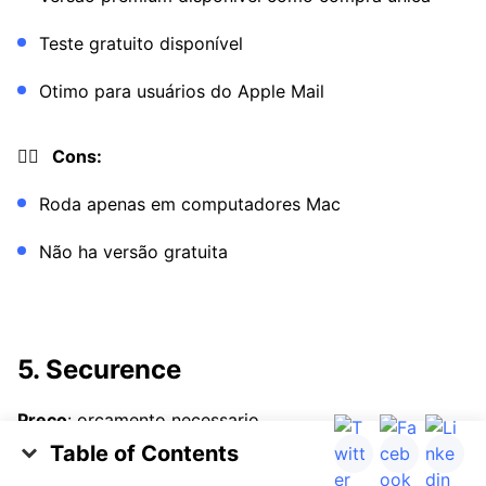
Teste gratuito disponível
Otimo para usuários do Apple Mail
👎🏼 Cons:
Roda apenas em computadores Mac
Não ha versão gratuita
5. Securence
Preço
: orcamento necessario
Table of Contents
Filtro antispam hospedado em servidor
Encontre a melhor solução antispam para suas