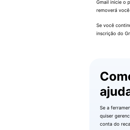
Gmail inicie o 
removerá você 
Se você contin
inscrição do G
Como
ajud
Se a ferrame
quiser gerenc
conta do reca