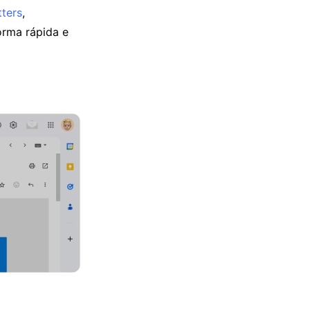
tters
,
orma rápida e