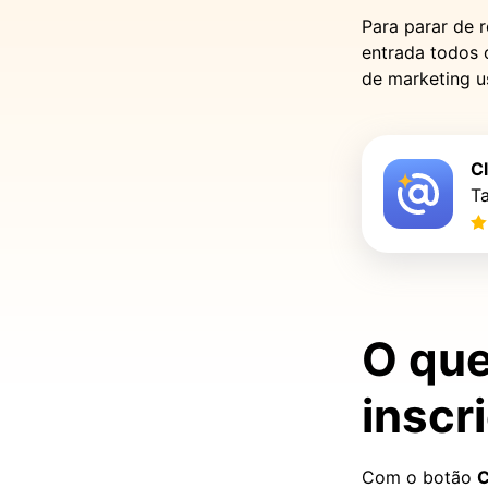
Para parar de 
entrada todos 
de marketing u
C
Ta
O que
inscr
Com o botão
C