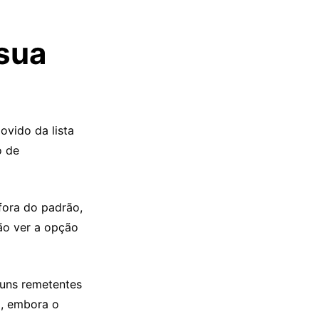
sua
ovido da lista
o de
 fora do padrão,
ão ver a opção
guns remetentes
o, embora o