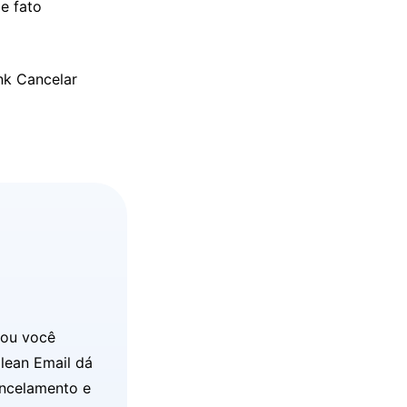
de fato
nk Cancelar
 ou você
lean Email dá
ancelamento e