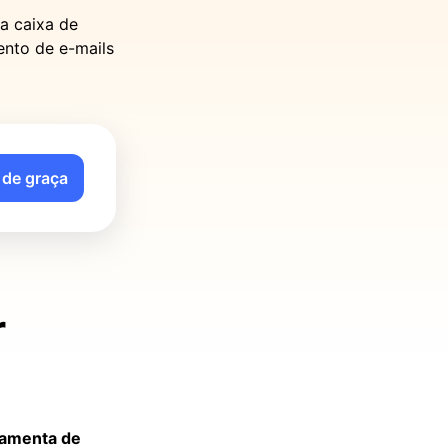
a caixa de
ento de e-mails
de graça
r
ramenta de