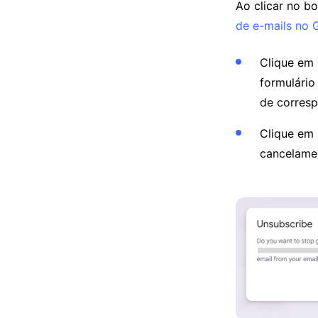
Ao clicar no 
de e-mails no 
Clique em
formulário
de corresp
Clique em
cancelamen