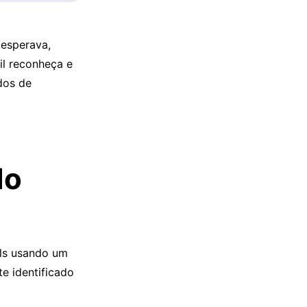
esperava,
il reconheça e
dos de
do
ils usando um
e identificado