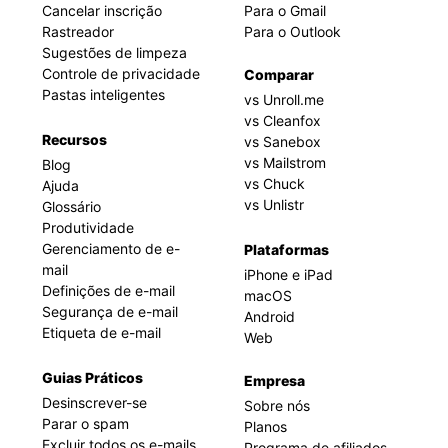
Cancelar inscrição
Para o Gmail
Rastreador
Para o Outlook
Sugestões de limpeza
Controle de privacidade
Comparar
Pastas inteligentes
vs Unroll.me
vs Cleanfox
Recursos
vs Sanebox
vs Mailstrom
Blog
vs Chuck
Ajuda
vs Unlistr
Glossário
Produtividade
Gerenciamento de e-
Plataformas
mail
iPhone e iPad
Definições de e-mail
macOS
Segurança de e-mail
Android
Etiqueta de e-mail
Web
Guias Práticos
Empresa
Desinscrever-se
Sobre nós
Parar o spam
Planos
Excluir todos os e-mails
Programa de afiliados