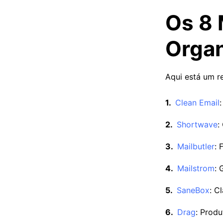
Os 8 
Organ
Aqui está um r
Clean Email
Shortwave
:
Mailbutler
: 
Mailstrom
: 
SaneBox
: C
Drag
: Produ