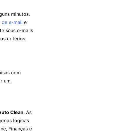
guns minutos.
 de e-mail
e
te seus e-mails
s critérios.
oisas com
or um.
Auto Clean
. As
orias lógicas
ne, Finanças e