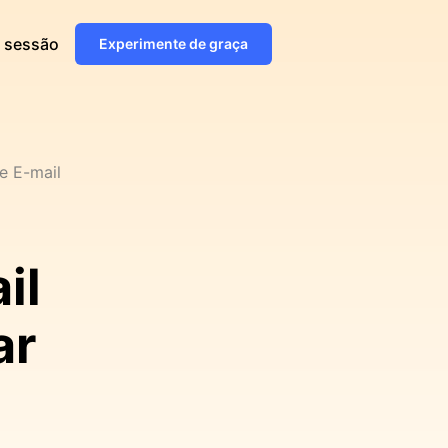
e sessão
Experimente de graça
e E-mail
il
ar