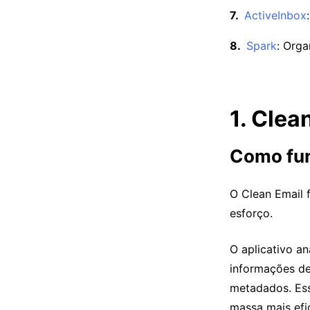
ActiveInbox
Spark
: Orga
1. Clea
Como fu
O Clean Email 
esforço.
O aplicativo an
informações de
metadados. Es
massa mais efic