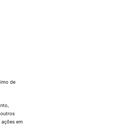
nimo de
nto,
 outros
s ações em