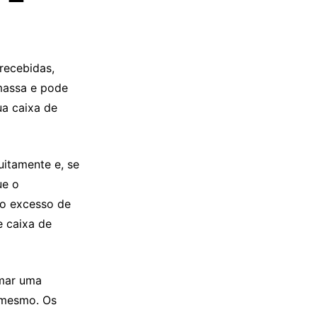
recebidas,
 massa e pode
ua caixa de
uitamente e, se
ue o
 o excesso de
e caixa de
omar uma
 mesmo. Os