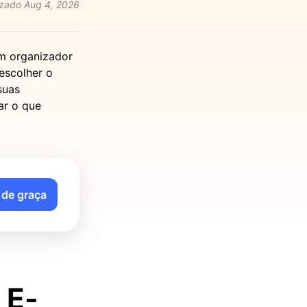
izado
Aug 4, 2026
um organizador
escolher o
suas
ar o que
de graça
 E-